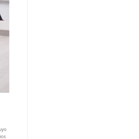
luyo
cios